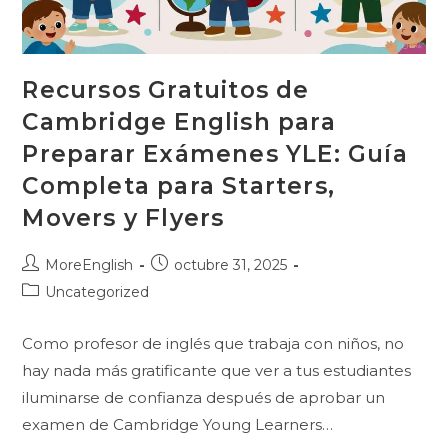
Recursos Gratuitos de
Cambridge English para
Preparar Exámenes YLE: Guía
Completa para Starters,
Movers y Flyers
Autor
Publicación
MoreEnglish
octubre 31, 2025
de
de
Categoría
Uncategorized
la
la
de
entrada:
entrada:
la
Como profesor de inglés que trabaja con niños, no
entrada:
hay nada más gratificante que ver a tus estudiantes
iluminarse de confianza después de aprobar un
examen de Cambridge Young Learners…