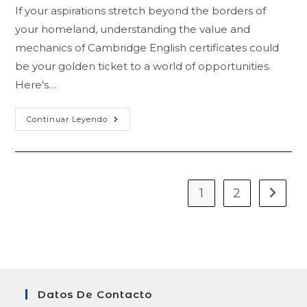
la
If your aspirations stretch beyond the borders of
entrada:
your homeland, understanding the value and
mechanics of Cambridge English certificates could
be your golden ticket to a world of opportunities.
Here's…
Unlocking
Continuar Leyendo
Global
Opportunities:
The
Importance
Of
Cambridge
English
1
2
Ir a la 
Certificates
Datos De Contacto