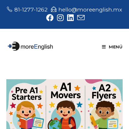
Saltar
81-1277-1262
hello@moreenglish.mx
al
contenido
MENÚ