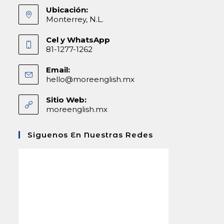
Ubicación:
Monterrey, N.L.
Cel y WhatsApp
81-1277-1262
Email:
hello@moreenglish.mx
Abre
en
tu
Sitio Web:
aplicación
moreenglish.mx
Siguenos En Nuestras Redes