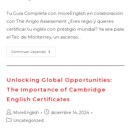
la
la
de
entrada:
entrada:
la
Tu Guía Completa con moreEnglish en colaboración
entrada:
con The Anglo Assessment ¿Eres regio y quieres
certificar tu inglés con prestigio mundial? Ya sea para
el Tec de Monterrey, un ascenso…
Exámenes
Continuar Leyendo
Cambridge
En
Monterrey
2025
Unlocking Global Opportunities:
The Importance of Cambridge
English Certificates
Autor
Publicación
MoreEnglish
diciembre 14, 2024
de
de
Categoría
Uncategorized
la
la
de
entrada:
entrada: