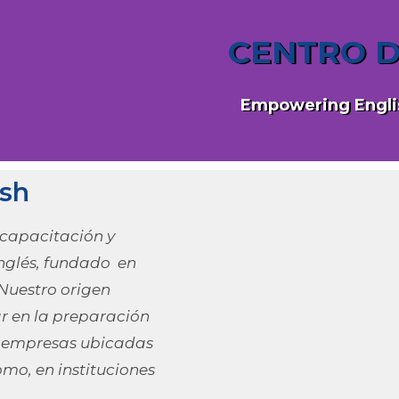
CENTRO D
Empowering Engli
sh
 capacitación y
inglés, fundado en
Nuestro origen
r en la preparación
en empresas ubicadas
mo, en instituciones