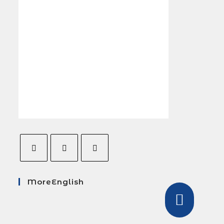
MoreEnglish