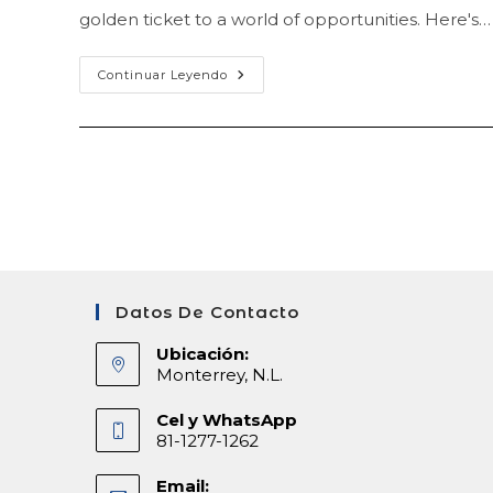
entrada:
entrada:
entrada:
golden ticket to a world of opportunities. Here's…
Unlocking
Continuar Leyendo
Global
Opportunities:
The
Importance
Of
Cambridge
English
Certificates
Datos De Contacto
Ubicación:
Monterrey, N.L.
Cel y WhatsApp
81-1277-1262
Email: