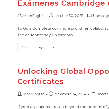
Exámenes Cambridge e
Autor
Publicación
Categoría
MoreEnglish
octubre 30, 2025
Uncatego
de
de
de
la
la
la
Tu Guía Completa con moreEnglish en colaboración
entrada:
entrada:
entrada:
Tec de Monterrey, un ascenso…
Exámenes
Continuar Leyendo
Cambridge
En
Monterrey
2025
Unlocking Global Oppo
Certificates
Autor
Publicación
Categoría
MoreEnglish
diciembre 14, 2024
Uncate
de
de
de
la
la
la
If your aspirations stretch beyond the borders o