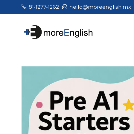
Saltar
81-1277-1262
hello@moreenglish.mx
al
contenido