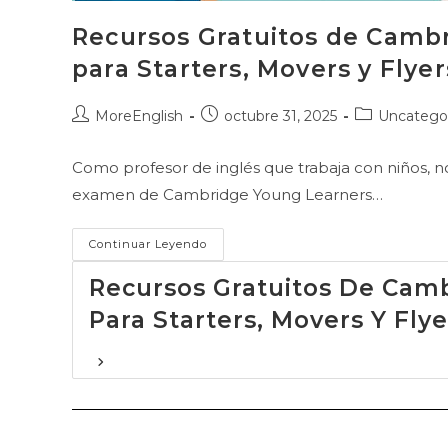
Recursos Gratuitos de Camb
para Starters, Movers y Flyer
Autor
Publicación
Categoría
MoreEnglish
octubre 31, 2025
Uncatego
de
de
de
la
la
la
Como profesor de inglés que trabaja con niños, n
entrada:
entrada:
entrada:
examen de Cambridge Young Learners…
Continuar Leyendo
Recursos Gratuitos De Cam
Para Starters, Movers Y Flye