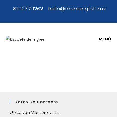
Saltar
81-1277-1262
hello@moreenglish.mx
al
contenido
MENÚ
Datos De Contacto
Ubicación:
Monterrey, N.L.