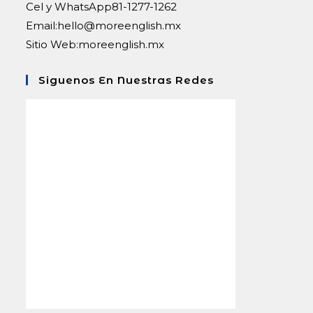
Cel y WhatsApp
81-1277-1262
Abre
Email:
hello@moreenglish.mx
en
Sitio Web:
moreenglish.mx
tu
aplicación
Siguenos En Nuestras Redes