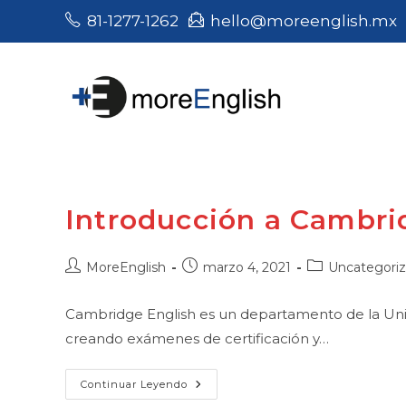
Saltar
81-1277-1262
hello@moreenglish.mx
al
contenido
Introducción a Cambri
Autor
Publicación
Categoría
MoreEnglish
marzo 4, 2021
Uncategori
de
de
de
la
la
la
Cambridge English es un departamento de la Univ
entrada:
entrada:
entrada:
creando exámenes de certificación y…
Introducción
Continuar Leyendo
A