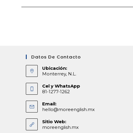
Cambridge
Datos De Contacto
Ubicación:
Monterrey, N.L.
Cel y WhatsApp
81-1277-1262
Email:
hello@moreenglish.mx
Abre
en
tu
Sitio Web:
aplicación
moreenglish.mx