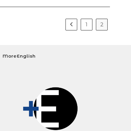
LA
1
2
Ir a la página anterior
WEB
MoreEnglish